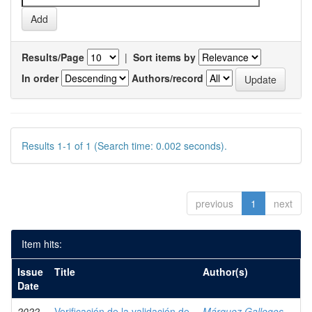
Results/Page
|
Sort items by
In order
Authors/record
Results 1-1 of 1 (Search time: 0.002 seconds).
previous
1
next
Item hits:
Issue
Title
Author(s)
Date
2022
Verificación de la validación de
Márquez Gallegos,