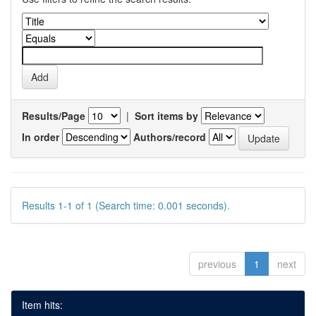
Results/Page
|
Sort items by
In order
Authors/record
Results 1-1 of 1 (Search time: 0.001 seconds).
previous
1
next
Item hits: