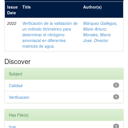
Issue
Title
Author(s)
Date
2022
Verificación de la validación de
Márquez Gallegos,
un método titrimetrico para
Mario Arturo
;
determinar el nitrógeno
Morales, María
amoniacal en diferentes
José, Director
matrices de agua.
Discover
Subject
Calidad
1
Verificacion
1
Has File(s)
true
1