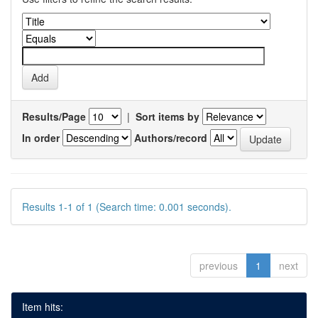
Results/Page
|
Sort items by
In order
Authors/record
Results 1-1 of 1 (Search time: 0.001 seconds).
previous
1
next
Item hits: