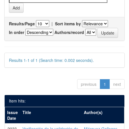
Results/Page
|
Sort items by
In order
Authors/record
Results 1-1 of 1 (Search time: 0.002 seconds).
previous
1
next
Item hits:
Issue
Title
Author(s)
Date
2022
Verificación de la validación de
Márquez Gallegos,