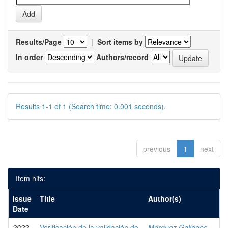
Results/Page
|
Sort items by
In order
Authors/record
Results 1-1 of 1 (Search time: 0.001 seconds).
previous
1
next
Item hits:
Issue
Title
Author(s)
Date
2022
Verificación de la validación de
Márquez Gallegos,