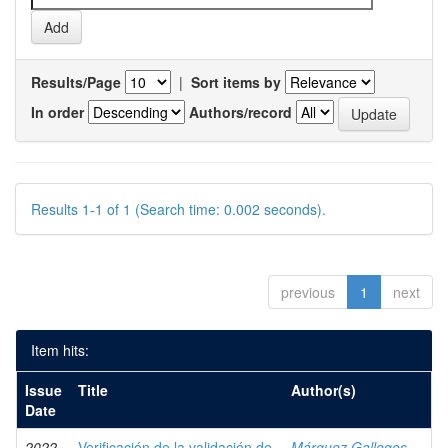
Results/Page
|
Sort items by
In order
Authors/record
Results 1-1 of 1 (Search time: 0.002 seconds).
previous
1
next
Item hits:
Issue
Title
Author(s)
Date
2022
Verificación de la validación de
Márquez Gallegos,