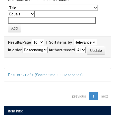
Results/Page
|
Sort items by
In order
Authors/record
Results 1-1 of 1 (Search time: 0.002 seconds).
previous
1
next
Item hits: