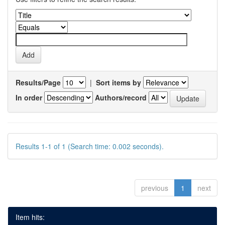
Results/Page
|
Sort items by
In order
Authors/record
Results 1-1 of 1 (Search time: 0.002 seconds).
previous
1
next
Item hits: