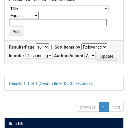
Results/Page
|
Sort items by
In order
Authors/record
Results 1-1 of 1 (Search time: 0.001 seconds).
previous
1
next
Item hits: