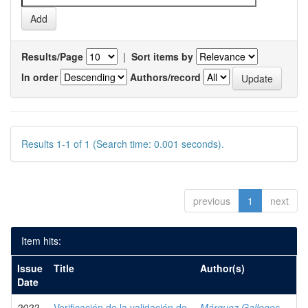
Results/Page
|
Sort items by
In order
Authors/record
Results 1-1 of 1 (Search time: 0.001 seconds).
previous
1
next
Item hits:
Issue
Title
Author(s)
Date
2022
Verificación de la validación de
Márquez Gallegos,