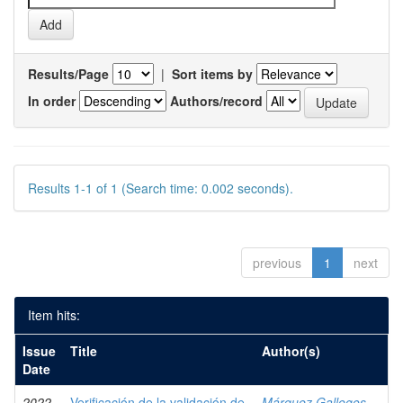
Results/Page
|
Sort items by
In order
Authors/record
Results 1-1 of 1 (Search time: 0.002 seconds).
previous
1
next
Item hits:
Issue
Title
Author(s)
Date
2022
Verificación de la validación de
Márquez Gallegos,