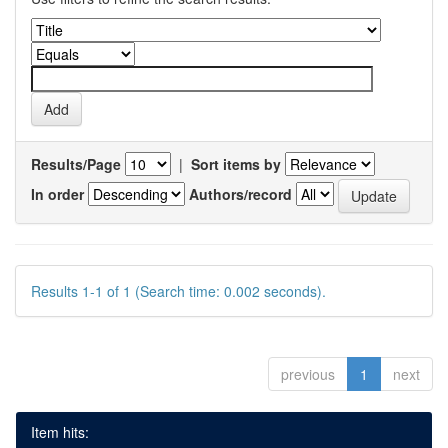
Results/Page
|
Sort items by
In order
Authors/record
Results 1-1 of 1 (Search time: 0.002 seconds).
previous
1
next
Item hits: