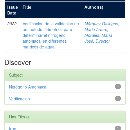
Issue
Title
Author(s)
Date
2022
Verificación de la validación de
Márquez Gallegos,
un método titrimetrico para
Mario Arturo
;
determinar el nitrógeno
Morales, María
amoniacal en diferentes
José, Director
matrices de agua.
Discover
Subject
Nitrógeno Amoniacal
1
Verificacion
1
Has File(s)
true
1