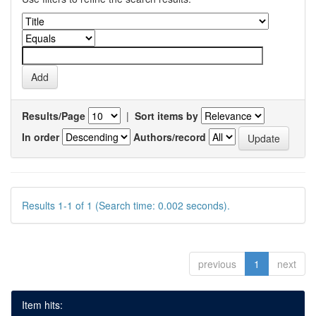
Results/Page
|
Sort items by
In order
Authors/record
Results 1-1 of 1 (Search time: 0.002 seconds).
previous
1
next
Item hits: