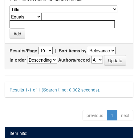
Results/Page
|
Sort items by
In order
Authors/record
Results 1-1 of 1 (Search time: 0.002 seconds).
previous
1
next
Item hits: