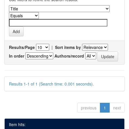
Results/Page
|
Sort items by
In order
Authors/record
Results 1-1 of 1 (Search time: 0.001 seconds).
previous
1
next
Item hits: