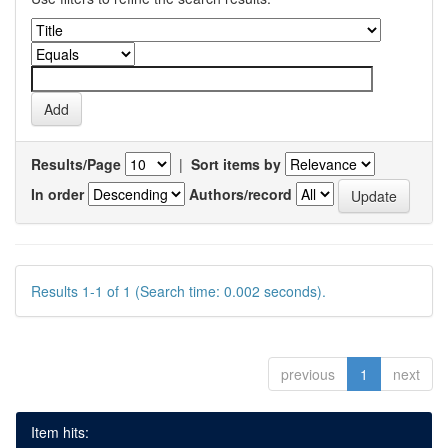
Results/Page
|
Sort items by
In order
Authors/record
Results 1-1 of 1 (Search time: 0.002 seconds).
previous
1
next
Item hits: