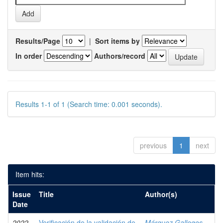
Results/Page
|
Sort items by
In order
Authors/record
Results 1-1 of 1 (Search time: 0.001 seconds).
previous
1
next
Item hits:
Issue
Title
Author(s)
Date
2022
Verificación de la validación de
Márquez Gallegos,