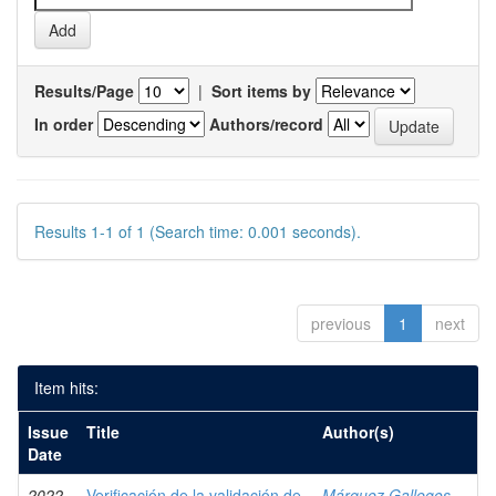
Results/Page
|
Sort items by
In order
Authors/record
Results 1-1 of 1 (Search time: 0.001 seconds).
previous
1
next
Item hits:
Issue
Title
Author(s)
Date
2022
Verificación de la validación de
Márquez Gallegos,