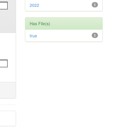
2022
1
Has File(s)
true
1