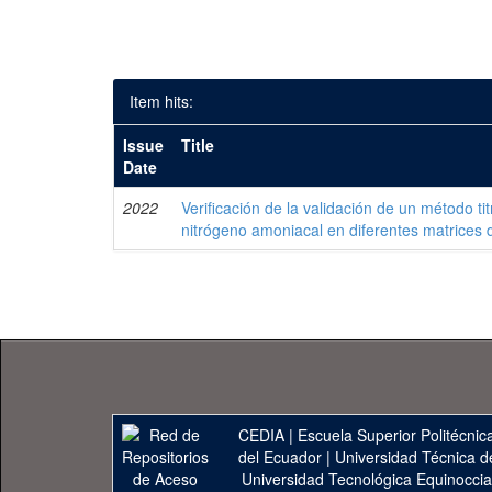
Item hits:
Issue
Title
Date
2022
Verificación de la validación de un método ti
nitrógeno amoniacal en diferentes matrices 
CEDIA
|
Escuela Superior Politécnica
del Ecuador
|
Universidad Técnica d
Universidad Tecnológica Equinoccia