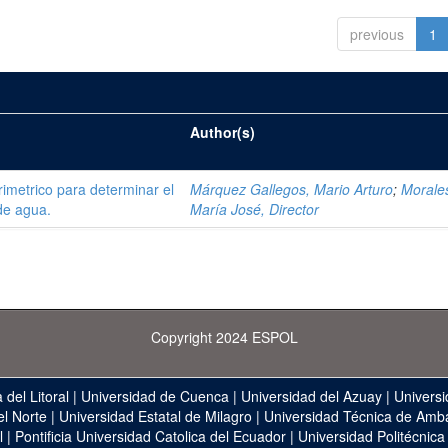
previous
1
Author(s)
trimetrico para determinar el
Márquez Gallegos, Mario Arturo
;
Morale
de agua.
María José, Director
Copyright 2024 ESPOL
 del Litoral
|
Universidad de Cuenca
|
Universidad del Azuay
|
Universi
el Norte
|
Universidad Estatal de Milagro
|
Universidad Técnica de Amb
l
|
Pontificia Universidad Catolica del Ecuador
|
Universidad Politécnica