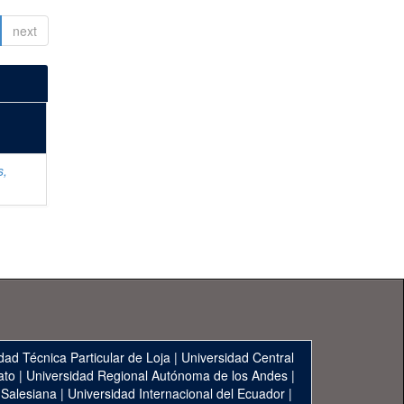
next
s,
dad Técnica Particular de Loja
|
Universidad Central
ato
|
Universidad Regional Autónoma de los Andes
|
 Salesiana
|
Universidad Internacional del Ecuador
|