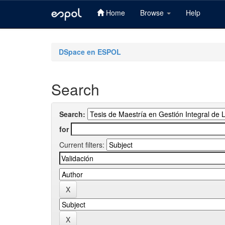
Home
Browse
Help
Skip
navigation
DSpace en ESPOL
Search
Search:
for
Current filters: