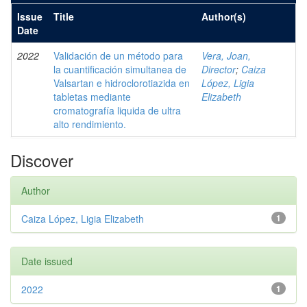
Issue
Title
Author(s)
Date
2022
Validación de un método para
Vera, Joan,
la cuantificación simultanea de
Director
;
Caiza
Valsartan e hidroclorotiazida en
López, Ligia
tabletas mediante
Elizabeth
cromatografía liquida de ultra
alto rendimiento.
Discover
Author
Caiza López, Ligia Elizabeth
1
Date issued
2022
1