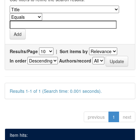
Results/Page
|
Sort items by
In order
Authors/record
Results 1-1 of 1 (Search time: 0.001 seconds).
previous
1
next
Item hits: