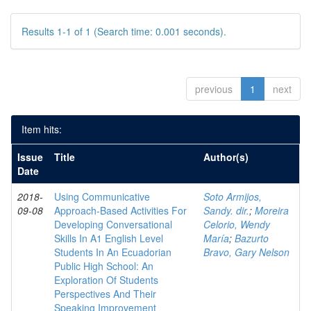
Results 1-1 of 1 (Search time: 0.001 seconds).
previous
1
next
Item hits:
Issue
Title
Author(s)
Date
2018-
Using Communicative
Soto Armijos,
09-08
Approach-Based Activities For
Sandy. dir.
;
Moreira
Developing Conversational
Celorio, Wendy
Skills In A1 English Level
María
;
Bazurto
Students In An Ecuadorian
Bravo, Gary Nelson
Public High School: An
Exploration Of Students
Perspectives And Their
Speaking Improvement