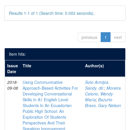
Results 1-1 of 1 (Search time: 0.002 seconds).
previous
1
next
Item hits:
Issue
Title
Author(s)
Date
2018-
Using Communicative
Soto Armijos,
09-08
Approach-Based Activities For
Sandy. dir.
;
Moreira
Developing Conversational
Celorio, Wendy
Skills In A1 English Level
María
;
Bazurto
Students In An Ecuadorian
Bravo, Gary Nelson
Public High School: An
Exploration Of Students
Perspectives And Their
Speaking Improvement