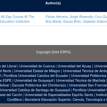
Author(s)
n A2 Esp Course At The
Flores Herrera, Jorge Rosendo
;
Cruz Qui
ducation Institution
Ana Maria
;
Garcia Brito, Oswaldo Ediso
Copyright 2024 ESPOL
 del Litoral
|
Universidad de Cuenca
|
Universidad del Azuay
|
Universi
el Norte
|
Universidad Estatal de Milagro
|
Universidad Técnica de Amb
l
|
Pontificia Universidad Catolica del Ecuador
|
Universidad Politécnica
as-ESPE
|
Universidad de Guayaquil
|
Universidad Técnica de Machala
Bolivar
|
Escuela Politécnica del Chimborazo
|
Universidad San Francis
Universidad Católica de Santiago de Guayaquil
|
Pontificia Universidad
atal del Carchi
|
Universidad de Especialidades Espíritu Santo
|
Institu
Cordillera
|
Secretaría Educación Superior, Ciencia, Tecnología e