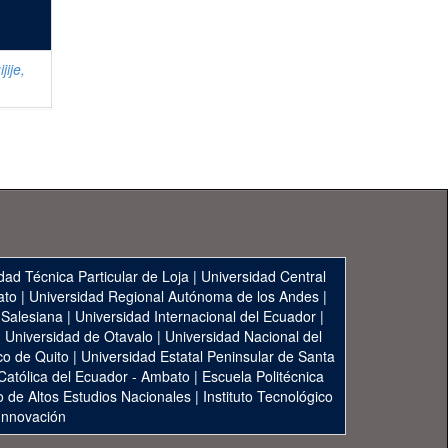
jije,
n
dad Técnica Particular de Loja
|
Universidad Central
ato
|
Universidad Regional Autónoma de los Andes
|
 Salesiana
|
Universidad Internacional del Ecuador
|
|
Universidad de Otavalo
|
Universidad Nacional del
co de Quito
|
Universidad Estatal Peninsular de Santa
 Católica del Ecuador - Ambato
|
Escuela Politécnica
to de Altos Estudios Nacionales
|
Instituto Tecnológico
 Innovación