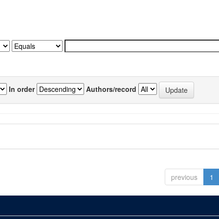
In order
Authors/record
previous
1