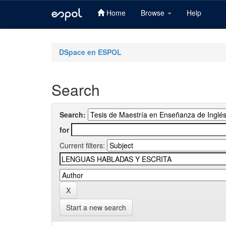
Home
Browse
Help
Skip
navigation
DSpace en ESPOL
Search
Search:
for
Current filters:
Start a new search