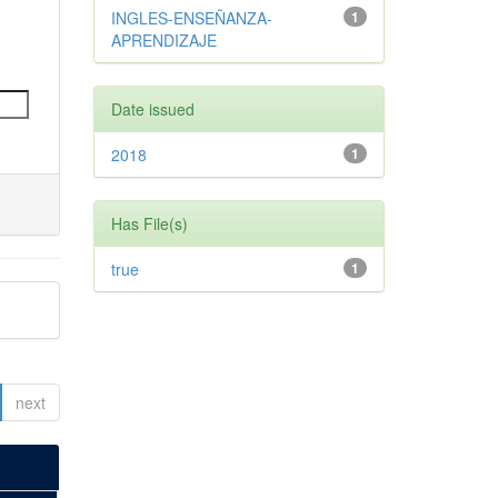
INGLES-ENSEÑANZA-
1
APRENDIZAJE
Date issued
2018
1
Has File(s)
true
1
next