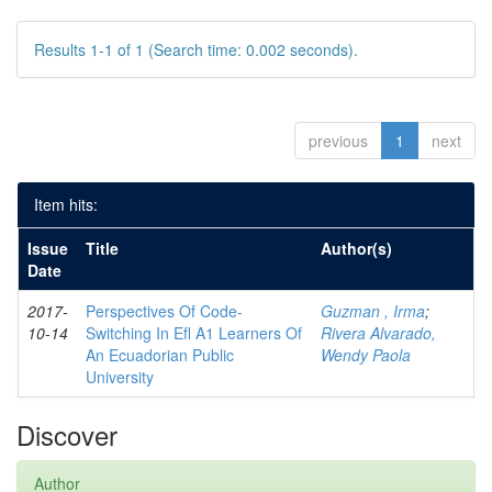
Results 1-1 of 1 (Search time: 0.002 seconds).
previous
1
next
Item hits:
Issue
Title
Author(s)
Date
2017-
Perspectives Of Code-
Guzman , Irma
;
10-14
Switching In Efl A1 Learners Of
Rivera Alvarado,
An Ecuadorian Public
Wendy Paola
University
Discover
Author