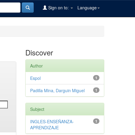
Sign on to:
Language
Discover
Author
Espol
1
Padilla Mina, Darguin Miguel
1
Subject
INGLES-ENSEÑANZA-
1
APRENDIZAJE