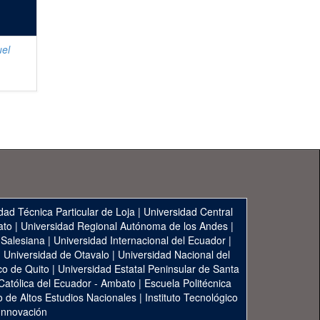
uel
dad Técnica Particular de Loja
|
Universidad Central
ato
|
Universidad Regional Autónoma de los Andes
|
 Salesiana
|
Universidad Internacional del Ecuador
|
|
Universidad de Otavalo
|
Universidad Nacional del
co de Quito
|
Universidad Estatal Peninsular de Santa
 Católica del Ecuador - Ambato
|
Escuela Politécnica
to de Altos Estudios Nacionales
|
Instituto Tecnológico
 Innovación