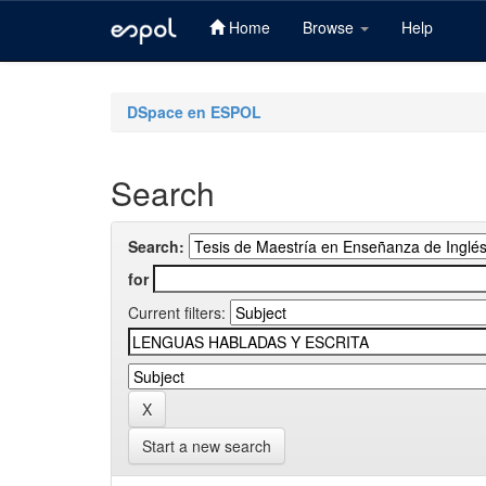
Home
Browse
Help
Skip
navigation
DSpace en ESPOL
Search
Search:
for
Current filters:
Start a new search