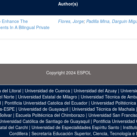
Author(s)
To Enhance The
Flores, Jorge
;
Padilla Mina, Darguin Mig
nts In A Bilingual Private
Copyright 2024 ESPOL
 del Litoral
|
Universidad de Cuenca
|
Universidad del Azuay
|
Universi
el Norte
|
Universidad Estatal de Milagro
|
Universidad Técnica de Amb
l
|
Pontificia Universidad Catolica del Ecuador
|
Universidad Politécnica
as-ESPE
|
Universidad de Guayaquil
|
Universidad Técnica de Machala
Bolivar
|
Escuela Politécnica del Chimborazo
|
Universidad San Francis
Universidad Católica de Santiago de Guayaquil
|
Pontificia Universidad
atal del Carchi
|
Universidad de Especialidades Espíritu Santo
|
Institu
Cordillera
|
Secretaría Educación Superior, Ciencia, Tecnología e