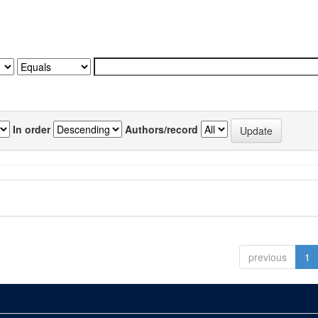
In order
Authors/record
previous
1