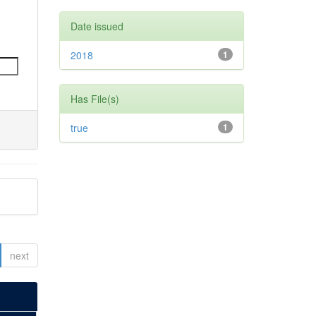
Date issued
2018
1
Has File(s)
true
1
next