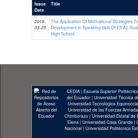
Issue
Title
Date
2018-
The Application Of Motivational Strategies 
03-25
Development in Speaking Skill Of Efl A2 Stude
High School.
CEDIA
|
Escuela Superior Politécnica
del Ecuador
|
Universidad Técnica d
Universidad Tecnológica Equinoccia
Universidad de las Fuerzas Armad
Chimborazo
|
Universidad Estatal de 
Elena
|
Universidad Casa Grande
|
Nacional
|
Universidad Politécnica Est