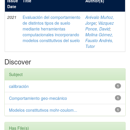
Issue
Title
Author(s)
Date
2021
Evaluación del comportamiento
Arévalo Muñoz,
de distintos tipos de suelo
Jorge
;
Vázquez
mediante herramientas
Ponce, David
;
computacionales incorporando
Molina Gómez,
modelos constitutivos del suelo
Fausto Andrés,
Tutor
Discover
Subject
calibración
1
Comportamiento geo-mecánico
1
Modelos constitutivos mohr-coulom...
1
Has File(s)