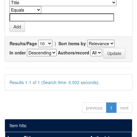
Results/Page
|
Sort items by
In order
Authors/record
Results 1-1 of 1 (Search time: 0.002 seconds).
previous
1
next
Item hits: