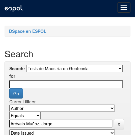
Skip
navigation
DSpace en ESPOL
Search
Search:
for
Current filters: