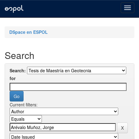
Skip
navigation
DSpace en ESPOL
Search
Search:
for
Current filters: