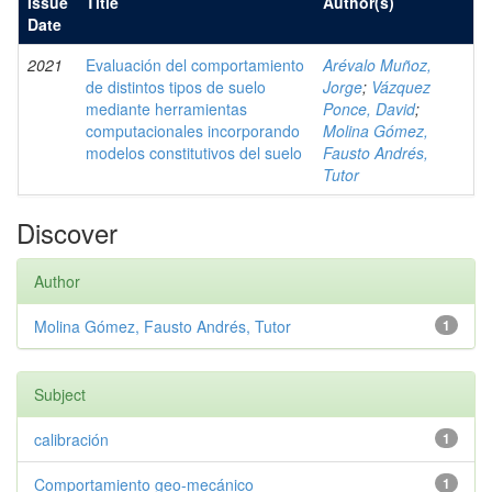
Issue
Title
Author(s)
Date
2021
Evaluación del comportamiento
Arévalo Muñoz,
de distintos tipos de suelo
Jorge
;
Vázquez
mediante herramientas
Ponce, David
;
computacionales incorporando
Molina Gómez,
modelos constitutivos del suelo
Fausto Andrés,
Tutor
Discover
Author
Molina Gómez, Fausto Andrés, Tutor
1
Subject
calibración
1
Comportamiento geo-mecánico
1