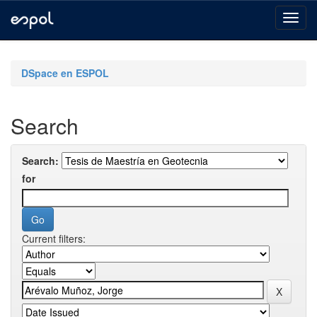
Skip
navigation
DSpace en ESPOL
Search
Search:
for
Current filters: