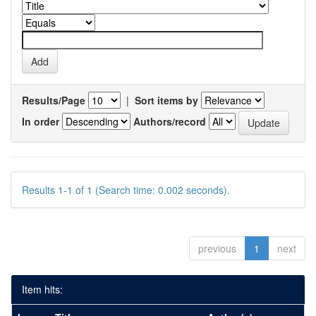
Results/Page
|
Sort items by
In order
Authors/record
Results 1-1 of 1 (Search time: 0.002 seconds).
previous
1
next
Item hits: