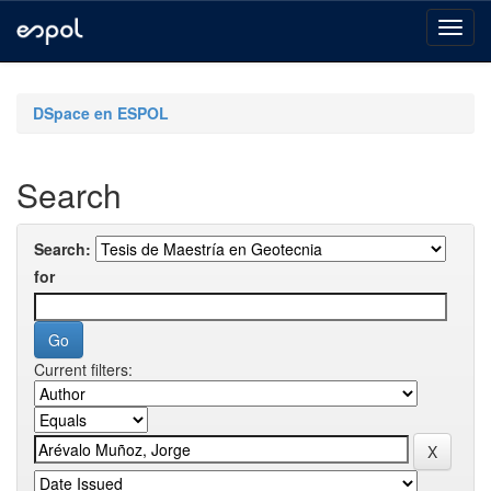
Skip
navigation
DSpace en ESPOL
Search
Search:
for
Current filters: