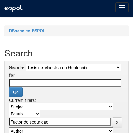
Skip
navigation
DSpace en ESPOL
Search
Search:
for
Current filters: