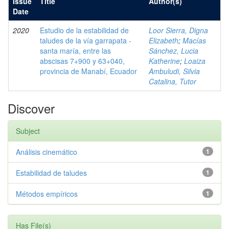
Issue
Title
Author(s)
Date
2020
Estudio de la estabilidad de
Loor Sierra, Digna
taludes de la vía garrapata -
Elizabeth
;
Macías
santa maría, entre las
Sánchez, Lucia
abscisas 7+900 y 63+040,
Katherine
;
Loaiza
provincia de Manabí, Ecuador
Ambuludi, Silvia
Catalina, Tutor
Discover
Subject
Análisis cinemático
1
Estabilidad de taludes
1
Métodos empíricos
1
Has File(s)