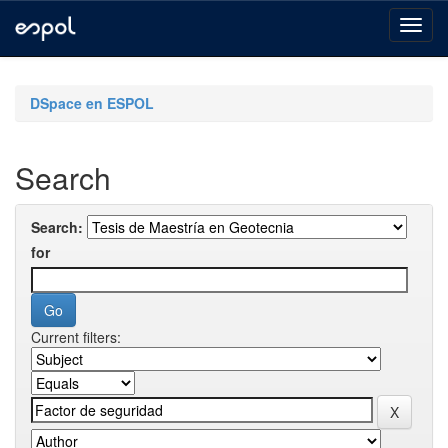
Skip
navigation
DSpace en ESPOL
Search
Search:
for
Current filters: