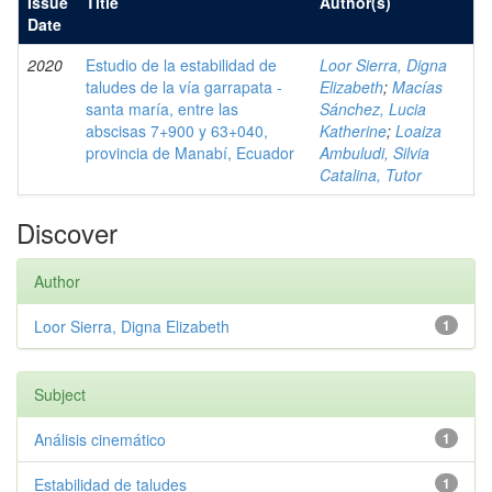
Issue
Title
Author(s)
Date
2020
Estudio de la estabilidad de
Loor Sierra, Digna
taludes de la vía garrapata -
Elizabeth
;
Macías
santa maría, entre las
Sánchez, Lucia
abscisas 7+900 y 63+040,
Katherine
;
Loaiza
provincia de Manabí, Ecuador
Ambuludi, Silvia
Catalina, Tutor
Discover
Author
Loor Sierra, Digna Elizabeth
1
Subject
Análisis cinemático
1
Estabilidad de taludes
1