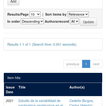
Results/Page
|
Sort items by
In order
Authors/record
Results 1-1 of 1 (Search time: 0.001 seconds).
previous
1
next
Item hits:
Issue
Title
Author(s)
Date
2021
Estudio de la variabilidad de
Cedeño Burgos,
parámetros geotécnicos en el
Carlos Valentín
;