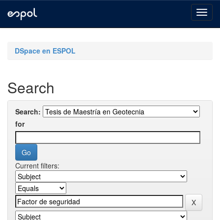
Skip
navigation
DSpace en ESPOL
Search
Search:
for
Current filters: