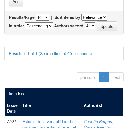
Results/Page
|
Sort items by
In order
Authors/record
Results 1-1 of 1 (Search time: 0.001 seconds).
previous
1
next
Item hits:
Issue
Title
Author(s)
Date
2021
Estudio de la variabilidad de
Cedeño Burgos,
parámetros geotécnicos en el
Carlos Valentín
;