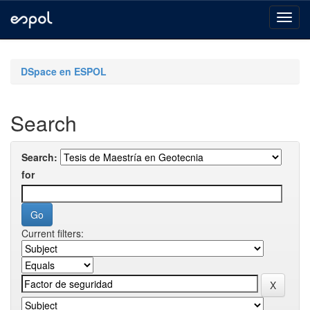
Skip
navigation
DSpace en ESPOL
Search
Search:
for
Current filters: