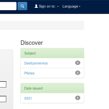
Sign on to:
Language
Discover
Subject
Deslizamientos
1
Pilotes
1
Date issued
2021
1