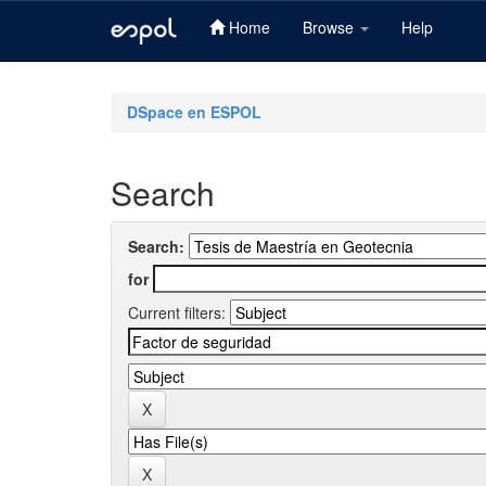
Home
Browse
Help
Skip
navigation
DSpace en ESPOL
Search
Search:
for
Current filters: