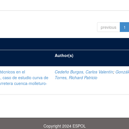
previous
1
Author(s)
técnicos en el
Cedeño Burgos, Carlos Valentín
;
Gonzál
s, caso de estudio curva de
Torres, Richard Patricio
rretera cuenca-molleturo-
Copyright 2024 ESPOL