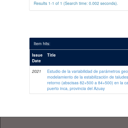
Results 1-1 of 1 (Search time: 0.002 seconds).
Item hits:
Issue
Title
Date
2021
Estudio de la variabilidad de parámetros geo
modelamiento de la estabilización de talude
retorno (abscisas 82+500 a 84+500) en la ca
puerto inca, provincia del Azuay