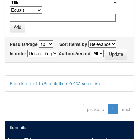
Results/Page
|
Sort items by
In order
Authors/record
Results 1-1 of 1 (Search time: 0.002 seconds).
previous
1
next
Item hits: