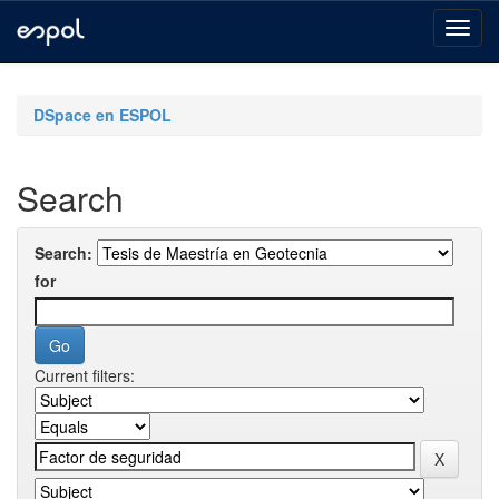
Skip
navigation
DSpace en ESPOL
Search
Search:
for
Current filters: