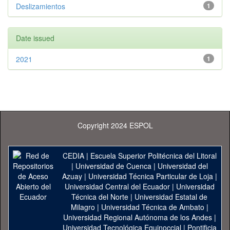
Deslizamientos
1
Date issued
2021
1
Copyright 2024 ESPOL
CEDIA
|
Escuela Superior Politécnica del Litoral
|
Universidad de Cuenca
|
Universidad del
Azuay
|
Universidad Técnica Particular de Loja
|
Universidad Central del Ecuador
|
Universidad
Técnica del Norte
|
Universidad Estatal de
Milagro
|
Universidad Técnica de Ambato
|
Universidad Regional Autónoma de los Andes
|
Universidad Tecnológica Equinoccial
|
Pontificia