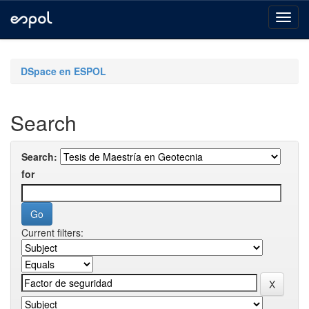
Skip
navigation
DSpace en ESPOL
Search
Search:
for
Current filters: