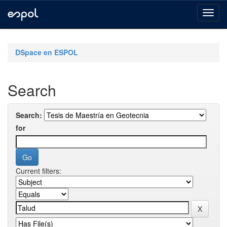
Skip
navigation
DSpace en ESPOL
Search
Search:
for
Current filters: