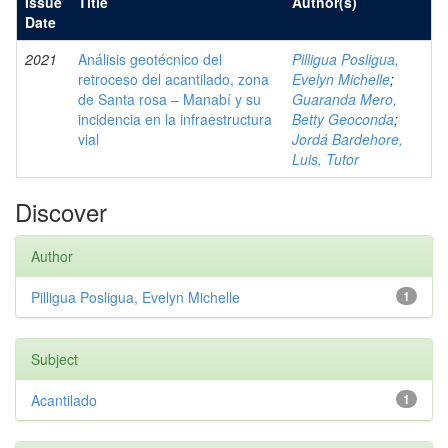
Issue
Title
Author(s)
Date
2021
Análisis geotécnico del
Pilligua Posligua,
retroceso del acantilado, zona
Evelyn Michelle
;
de Santa rosa – Manabí y su
Guaranda Mero,
incidencia en la infraestructura
Betty Geoconda
;
vial
Jordá Bardehore,
Luis, Tutor
Discover
Author
Pilligua Posligua, Evelyn Michelle
1
Subject
Acantilado
1