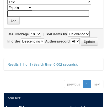
Results/Page
|
Sort items by
In order
Authors/record
Results 1-1 of 1 (Search time: 0.002 seconds).
previous
1
next
Item hits: