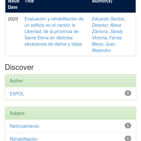
Issue
Title
Author(s)
Date
2023
Evaluación y rehabilitación de
Eduardo Santos ,
un edificio en el cantón la
Director
;
Alava
Libertad, de la provincia de
Zamora, Sandy
Santa Elena en distintas
Victoria
;
Farías
situaciones de daños y fallas
Meza, Juan
Alejandro
Discover
Author
ESPOL
1
Subject
Reforzamiento
1
Rehabilitación
1