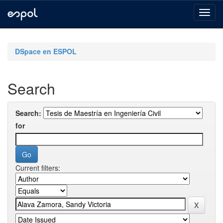
Skip
navigation
DSpace en ESPOL
Search
Search:
for
Current filters: