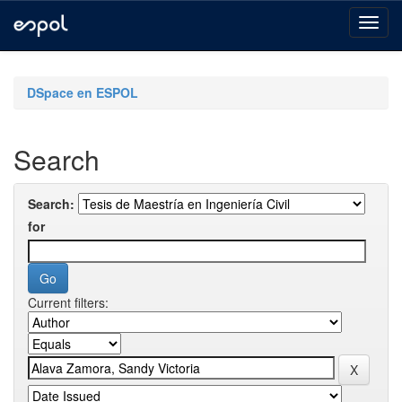
Skip
navigation
DSpace en ESPOL
Search
Search:
for
Current filters: