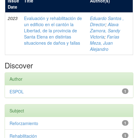
Issue
Title
Author(s)
Date
2023
Evaluación y rehabilitación de
Eduardo Santos ,
un edificio en el cantón la
Director
;
Alava
Libertad, de la provincia de
Zamora, Sandy
Santa Elena en distintas
Victoria
;
Farías
situaciones de daños y fallas
Meza, Juan
Alejandro
Discover
Author
ESPOL
1
Subject
Reforzamiento
1
Rehabilitación
1