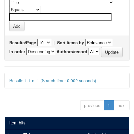
Results/Page
|
Sort items by
In order
Authors/record
Results 1-1 of 1 (Search time: 0.002 seconds).
previous
1
next
Item hits: