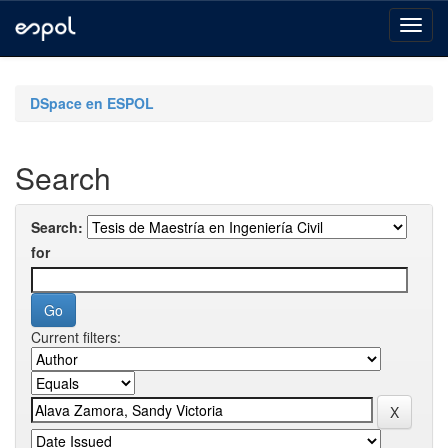
Skip
navigation
DSpace en ESPOL
Search
Search:
for
Current filters: