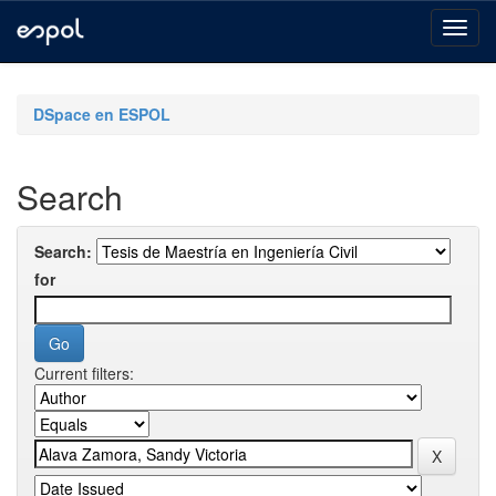
Skip
navigation
DSpace en ESPOL
Search
Search:
for
Current filters: