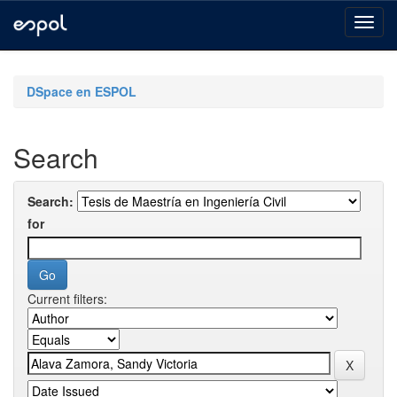
Skip
navigation
DSpace en ESPOL
Search
Search:
for
Current filters: