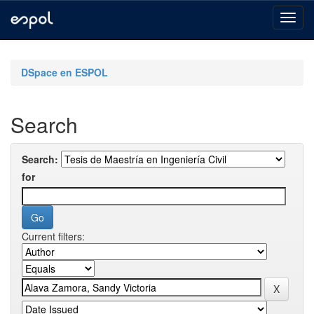
Skip
navigation
DSpace en ESPOL
Search
Search:
for
Current filters: