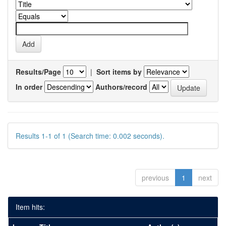
Results/Page
|
Sort items by
In order
Authors/record
Results 1-1 of 1 (Search time: 0.002 seconds).
previous
1
next
Item hits: