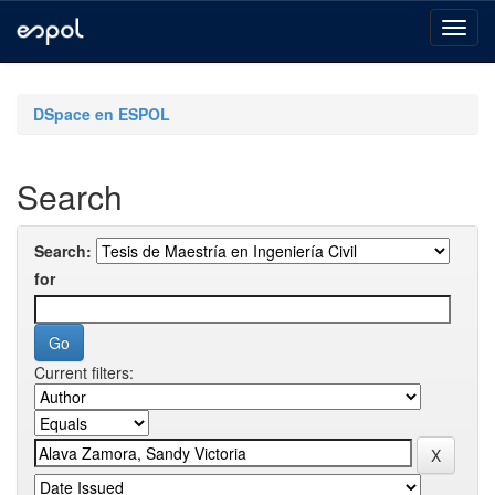
Skip
navigation
DSpace en ESPOL
Search
Search:
for
Current filters: