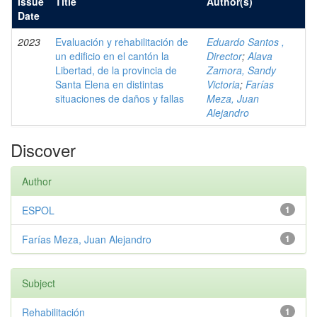
Issue
Title
Author(s)
Date
2023
Evaluación y rehabilitación de
Eduardo Santos ,
un edificio en el cantón la
Director
;
Alava
Libertad, de la provincia de
Zamora, Sandy
Santa Elena en distintas
Victoria
;
Farías
situaciones de daños y fallas
Meza, Juan
Alejandro
Discover
Author
ESPOL
1
Farías Meza, Juan Alejandro
1
Subject
Rehabilitación
1