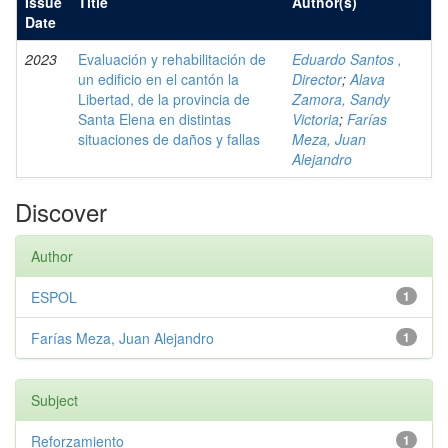
Issue
Title
Author(s)
Date
2023
Evaluación y rehabilitación de
Eduardo Santos ,
un edificio en el cantón la
Director
;
Alava
Libertad, de la provincia de
Zamora, Sandy
Santa Elena en distintas
Victoria
;
Farías
situaciones de daños y fallas
Meza, Juan
Alejandro
Discover
Author
ESPOL
1
Farías Meza, Juan Alejandro
1
Subject
Reforzamiento
1