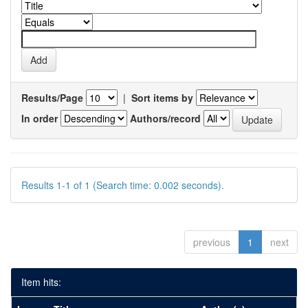
Results/Page
|
Sort items by
In order
Authors/record
Results 1-1 of 1 (Search time: 0.002 seconds).
previous
1
next
Item hits: