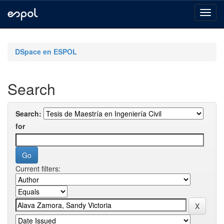
Skip
navigation
DSpace en ESPOL
Search
Search:
for
Current filters: