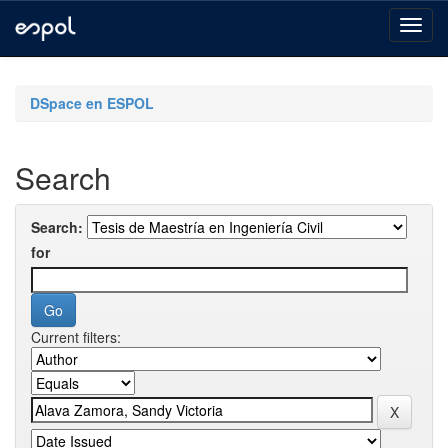
Skip
navigation
DSpace en ESPOL
Search
Search:
for
Current filters: