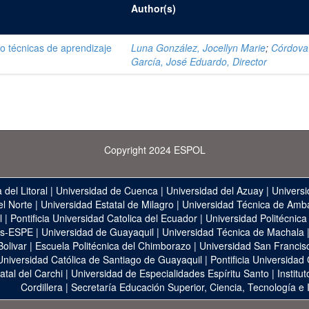
Author(s)
do técnicas de aprendizaje
Luna González, Jocellyn Marie
;
Córdova
García, José Eduardo, Director
Copyright 2024 ESPOL
 del Litoral
|
Universidad de Cuenca
|
Universidad del Azuay
|
Universi
el Norte
|
Universidad Estatal de Milagro
|
Universidad Técnica de Amb
l
|
Pontificia Universidad Catolica del Ecuador
|
Universidad Politécnica
as-ESPE
|
Universidad de Guayaquil
|
Universidad Técnica de Machala
Bolivar
|
Escuela Politécnica del Chimborazo
|
Universidad San Francis
Universidad Católica de Santiago de Guayaquil
|
Pontificia Universidad
atal del Carchi
|
Universidad de Especialidades Espíritu Santo
|
Institu
Cordillera
|
Secretaría Educación Superior, Ciencia, Tecnología e