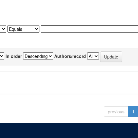
In order
Authors/record
previous
1