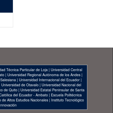
dad Técnica Particular de Loja
|
Universidad Central
ato
|
Universidad Regional Autónoma de los Andes
|
 Salesiana
|
Universidad Internacional del Ecuador
|
|
Universidad de Otavalo
|
Universidad Nacional del
co de Quito
|
Universidad Estatal Peninsular de Santa
 Católica del Ecuador - Ambato
|
Escuela Politécnica
to de Altos Estudios Nacionales
|
Instituto Tecnológico
 Innovación