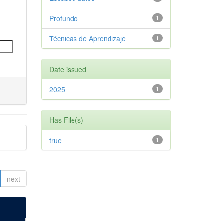
Profundo
1
Técnicas de Aprendizaje
1
Date issued
2025
1
Has File(s)
true
1
next