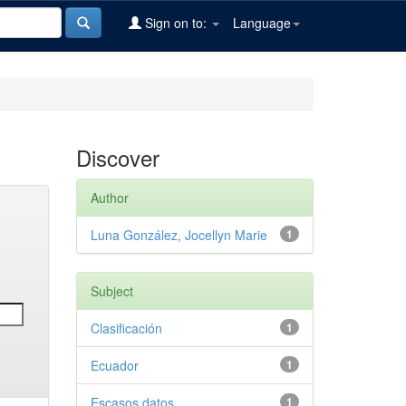
Sign on to:
Language
Discover
Author
Luna González, Jocellyn Marie
1
Subject
Clasificación
1
Ecuador
1
Escasos datos
1