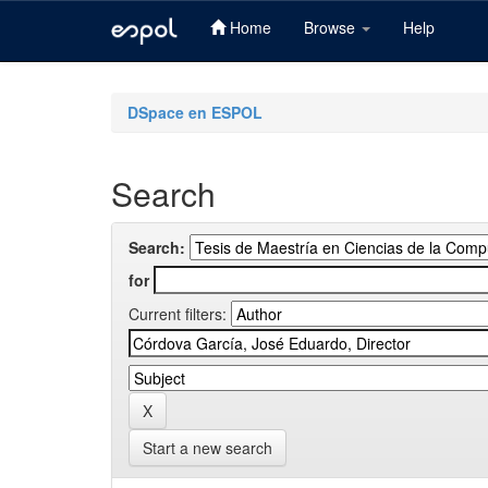
Home
Browse
Help
Skip
navigation
DSpace en ESPOL
Search
Search:
for
Current filters:
Start a new search