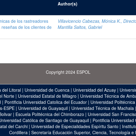
Author(s)
nicas de los rastreadores
Villavicencio Cabezas, Mónica K., Direct
s reseñas de los clientes de
Mantilla Saltos, Gabriel
Copyright 2024 ESPOL
 del Litoral
|
Universidad de Cuenca
|
Universidad del Azuay
|
Universi
el Norte
|
Universidad Estatal de Milagro
|
Universidad Técnica de Amb
l
|
Pontificia Universidad Catolica del Ecuador
|
Universidad Politécnica
as-ESPE
|
Universidad de Guayaquil
|
Universidad Técnica de Machala
Bolivar
|
Escuela Politécnica del Chimborazo
|
Universidad San Francis
Universidad Católica de Santiago de Guayaquil
|
Pontificia Universidad
atal del Carchi
|
Universidad de Especialidades Espíritu Santo
|
Institu
Cordillera
|
Secretaría Educación Superior, Ciencia, Tecnología e