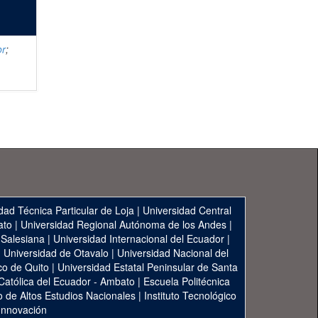
or
;
dad Técnica Particular de Loja
|
Universidad Central
ato
|
Universidad Regional Autónoma de los Andes
|
 Salesiana
|
Universidad Internacional del Ecuador
|
|
Universidad de Otavalo
|
Universidad Nacional del
co de Quito
|
Universidad Estatal Peninsular de Santa
 Católica del Ecuador - Ambato
|
Escuela Politécnica
to de Altos Estudios Nacionales
|
Instituto Tecnológico
 Innovación