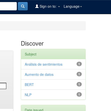
Sign on to:
Language
Discover
Subject
Análisis de sentimientos
1
Aumento de datos
1
BERT
1
NLP
1
Date issued