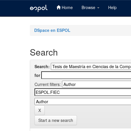
Home
Browse
Help
Skip
navigation
DSpace en ESPOL
Search
Search:
for
Current filters:
Start a new search