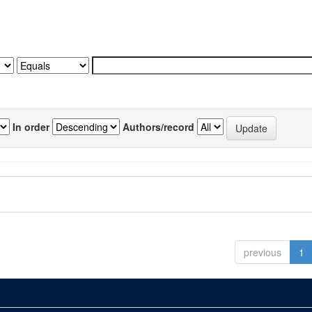
In order
Authors/record
previous
1