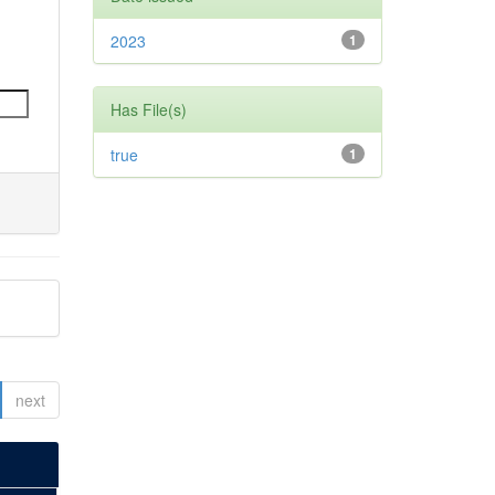
2023
1
Has File(s)
true
1
next