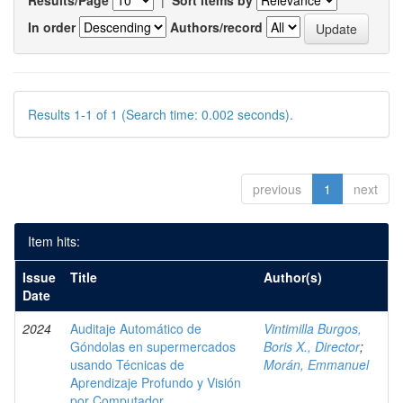
Results/Page
|
Sort items by
In order
Authors/record
Results 1-1 of 1 (Search time: 0.002 seconds).
previous
1
next
Item hits:
Issue
Title
Author(s)
Date
2024
Auditaje Automático de
Vintimilla Burgos,
Góndolas en supermercados
Boris X., Director
;
usando Técnicas de
Morán, Emmanuel
Aprendizaje Profundo y Visión
por Computador