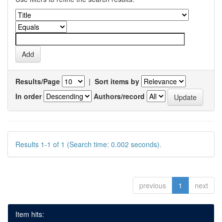
Results/Page
|
Sort items by
In order
Authors/record
Results 1-1 of 1 (Search time: 0.002 seconds).
previous
1
next
Item hits: